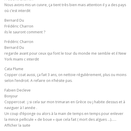
Nous avons mis un cuivre, ça tient très bien mais attention il y a des pays
où c’est interdit
Bernard Du
Frédéric Charron
ils le sauront comment ?
Frédéric Charron
Bernard Du
regarde avant pour ceux qui font le tour du monde me semble et il New
York miami c interdit
Cata Plume
Copper coat aussi, ça fait 3 ans, on nettoie régulièrement, plus ou moins
selon l’endroit. A refaire on n’hésite pas.
Fabien Decleve
Bonjour
Coppercoat : j si cela sur mon trimaran en Grèce ou j habite dessus et à
naviguer à l année .
Un coup d’éponge ou alors à la main de temps en temps pour enlever
la mince pellicule « de boue » que cela fait ( mort des algues …)……
Afficher la suite