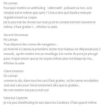
Flo Leman
Pourquoi mettre un antifouling 《alternatif》polluant ou non, si le
résultat est le même que sans ? C’est a dire qu’il faudra nettoyer
régulièrement sa coque.
J’ai lu pas mal de choses sur tout ça et le constat est bien souvent le
même, il faut gratter r… Afficher la suite
Gerard Vironneau
Flo Leman
Tout dépend des zones de navigation….
J’ai hiverné à Catane,la première sortie mon bateau ne dépassait pas 2
noeuds , après mettre mis au mouillage à la sortie du port,j’ai plongé
pour m’apercevoir que je ne voyais même plus ma Maxprop ma…
Afficher la suite
Claire Ennimor
Flo Leman
comme tu dis, dans tous les cas il faut gratter…et les semis erodables
sont une cata pour l’environnement dès que tu grattes…
Ne rien mettre est pas si mal oui!
Vanessa Cayenne
Je n’ai pas d’antifouling et suis dans les Caraïbes. Il faut quand même