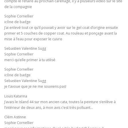
compte le refaire au prochain carénage, il y a plusieurs vidéo sur le site
de la compagnie
Sophie Cornellier
icône de badge
J’ai enlevé tout ce qu’il pouvait y avoir sur le gel coat d’origine ensuite
primer et 5 couches de copper coat. Au rouleau et ponçage avant la
mise à l’eau pour exposer le cuivre
Sebastien Valentine Sugg
Sophie Cornellier
merci qu’elle primer à tu utilisé
Sophie Cornellier
icône de badge
Sebastien Valentine Sugg
je t’avoue que je ne me souviens pas!
Louis Katarina
J’avais le Island 44 sur mon ancien cata, toutes la peinture s’enlève à
l’intérieur de deux ans, à mon avis c’est très polluant…
Clém Astinne
Sophie Cornellier