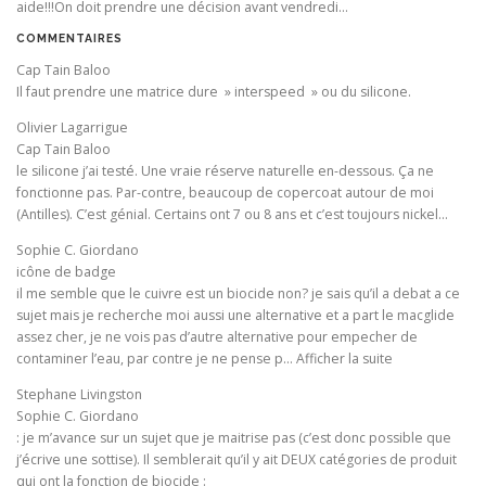
aide!!!On doit prendre une décision avant vendredi…
COMMENTAIRES
Cap Tain Baloo
Il faut prendre une matrice dure » interspeed » ou du silicone.
Olivier Lagarrigue
Cap Tain Baloo
le silicone j’ai testé. Une vraie réserve naturelle en-dessous. Ça ne
fonctionne pas. Par-contre, beaucoup de copercoat autour de moi
(Antilles). C’est génial. Certains ont 7 ou 8 ans et c’est toujours nickel…
Sophie C. Giordano
icône de badge
il me semble que le cuivre est un biocide non? je sais qu’il a debat a ce
sujet mais je recherche moi aussi une alternative et a part le macglide
assez cher, je ne vois pas d’autre alternative pour empecher de
contaminer l’eau, par contre je ne pense p… Afficher la suite
Stephane Livingston
Sophie C. Giordano
: je m’avance sur un sujet que je maitrise pas (c’est donc possible que
j’écrive une sottise). Il semblerait qu’il y ait DEUX catégories de produit
qui ont la fonction de biocide :