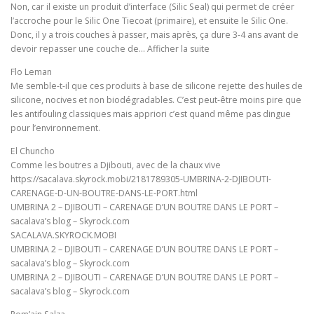
Non, car il existe un produit d’interface (Silic Seal) qui permet de créer
l’accroche pour le Silic One Tiecoat (primaire), et ensuite le Silic One.
Donc, il y a trois couches à passer, mais après, ça dure 3-4 ans avant de
devoir repasser une couche de… Afficher la suite
Flo Leman
Me semble-t-il que ces produits à base de silicone rejette des huiles de
silicone, nocives et non biodégradables. C’est peut-être moins pire que
les antifouling classiques mais appriori c’est quand même pas dingue
pour l’environnement.
El Chuncho
Comme les boutres a Djibouti, avec de la chaux vive
https://sacalava.skyrock.mobi/2181789305-UMBRINA-2-DJIBOUTI-
CARENAGE-D-UN-BOUTRE-DANS-LE-PORT.html
UMBRINA 2 – DJIBOUTI – CARENAGE D’UN BOUTRE DANS LE PORT –
sacalava’s blog – Skyrock.com
SACALAVA.SKYROCK.MOBI
UMBRINA 2 – DJIBOUTI – CARENAGE D’UN BOUTRE DANS LE PORT –
sacalava’s blog – Skyrock.com
UMBRINA 2 – DJIBOUTI – CARENAGE D’UN BOUTRE DANS LE PORT –
sacalava’s blog – Skyrock.com