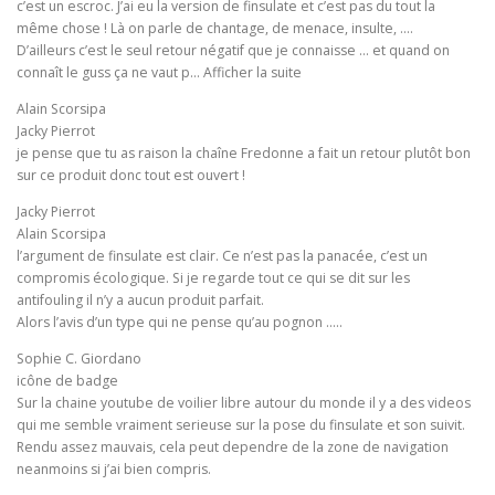
c’est un escroc. J’ai eu la version de finsulate et c’est pas du tout la
même chose ! Là on parle de chantage, de menace, insulte, ….
D’ailleurs c’est le seul retour négatif que je connaisse … et quand on
connaît le guss ça ne vaut p… Afficher la suite
Alain Scorsipa
Jacky Pierrot
je pense que tu as raison la chaîne Fredonne a fait un retour plutôt bon
sur ce produit donc tout est ouvert !
Jacky Pierrot
Alain Scorsipa
l’argument de finsulate est clair. Ce n’est pas la panacée, c’est un
compromis écologique. Si je regarde tout ce qui se dit sur les
antifouling il n’y a aucun produit parfait.
Alors l’avis d’un type qui ne pense qu’au pognon …..
Sophie C. Giordano
icône de badge
Sur la chaine youtube de voilier libre autour du monde il y a des videos
qui me semble vraiment serieuse sur la pose du finsulate et son suivit.
Rendu assez mauvais, cela peut dependre de la zone de navigation
neanmoins si j’ai bien compris.