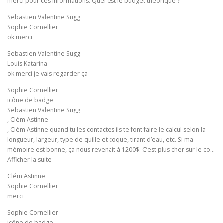
merci pour ces informations. Quel est le budget théorique ?
Sebastien Valentine Sugg
Sophie Cornellier
ok merci
Sebastien Valentine Sugg
Louis Katarina
ok merci je vais regarder ça
Sophie Cornellier
icône de badge
Sebastien Valentine Sugg
, Clém Astinne
, Clém Astinne quand tu les contactes ils te font faire le calcul selon la
longueur, largeur, type de quille et coque, tirant d’eau, etc. Si ma
mémoire est bonne, ça nous revenait à 1200$. C’est plus cher sur le co…
Afficher la suite
Clém Astinne
Sophie Cornellier
merci
Sophie Cornellier
icône de badge