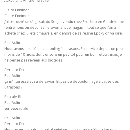
Aux Antill… Afficher la suite
Claire Ennimor
Claire Ennimor
j’ai retrouvé un s’agissait du SeaJet vendu chez Proshop en Guadeloupe
(entre nous on déconseille vivement ce magasin, tout ce que l’on a
acheté chez lui était mauvais, en dehors de sa résine Epoxy on va dire…)
Paul Vulin
Nous avons installé un antifouling à ultrasons. En service depuis un peu
moins de 10 mois, donc encore un peu tôt pour un bon retour, mais je
ne pense pas revenir aux biocides
Bernard Du
Paul Vulin
ça m’intéresse aussi de savoir. Et pas de déboulonnage à cause des
ultrasons ?
Pascale BL
Paul Vulin
sur bateau alu
Paul Vulin
Bernard Du
Nous avons un bateau tout aluminium. La puissance d’émission des