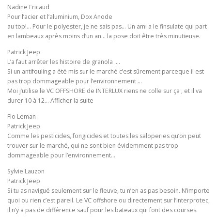
Nadine Fricaud
Pour l’acier et l’aluminium, Dox Anode
au top!… Pour le polyester, je ne sais pas… Un ami a le finsulate qui part
en lambeaux après moins d’un an… la pose doit être très minutieuse.
Patrick Jeep
L’a faut arrêter les histoire de granola ….
Si un antifouling a été mis sur le marché c’est sûrement parceque il est
pas trop dommageable pour l’environnement …
Moi j’utilise le VC OFFSHORE de INTERLUX riens ne colle sur ça , et il va
durer 10 à 12… Afficher la suite
Flo Leman
Patrick Jeep
Comme les pesticides, fongicides et toutes les saloperies qu’on peut
trouver sur le marché, qui ne sont bien évidemment pas trop
dommageable pour l’environnement…
Sylvie Lauzon
Patrick Jeep
Si tu as navigué seulement sur le fleuve, tu n’en as pas besoin. N’importe
quoi ou rien c’est pareil. Le VC offshore ou directement sur l’interprotec,
il n’y a pas de différence sauf pour les bateaux qui font des courses.