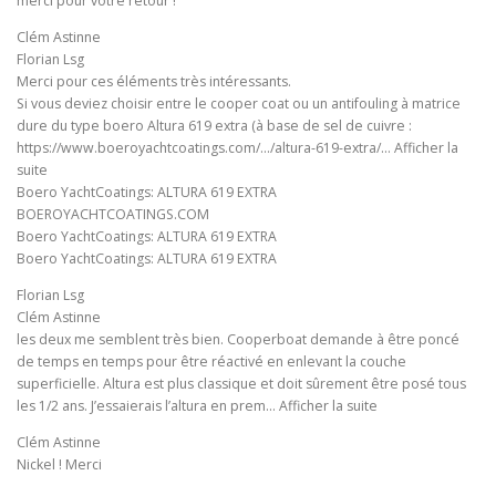
merci pour votre retour !
Clém Astinne
Florian Lsg
Merci pour ces éléments très intéressants.
Si vous deviez choisir entre le cooper coat ou un antifouling à matrice
dure du type boero Altura 619 extra (à base de sel de cuivre :
https://www.boeroyachtcoatings.com/…/altura-619-extra/… Afficher la
suite
Boero YachtCoatings: ALTURA 619 EXTRA
BOEROYACHTCOATINGS.COM
Boero YachtCoatings: ALTURA 619 EXTRA
Boero YachtCoatings: ALTURA 619 EXTRA
Florian Lsg
Clém Astinne
les deux me semblent très bien. Cooperboat demande à être poncé
de temps en temps pour être réactivé en enlevant la couche
superficielle. Altura est plus classique et doit sûrement être posé tous
les 1/2 ans. J’essaierais l’altura en prem… Afficher la suite
Clém Astinne
Nickel ! Merci