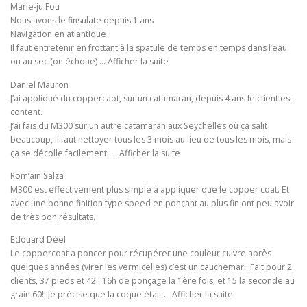
Marie-ju Fou
Nous avons le finsulate depuis 1 ans
Navigation en atlantique
Il faut entretenir en frottant à la spatule de temps en temps dans l’eau
ou au sec (on échoue) … Afficher la suite
Daniel Mauron
J’ai appliqué du coppercaot, sur un catamaran, depuis 4 ans le client est
content.
J’ai fais du M300 sur un autre catamaran aux Seychelles où ça salit
beaucoup, il faut nettoyer tous les 3 mois au lieu de tous les mois, mais
ça se décolle facilement. … Afficher la suite
Rom’ain Salza
M300 est effectivement plus simple à appliquer que le copper coat. Et
avec une bonne finition type speed en ponçant au plus fin ont peu avoir
de très bon résultats.
Edouard Déel
Le coppercoat a poncer pour récupérer une couleur cuivre après
quelques années (virer les vermicelles) c’est un cauchemar.. Fait pour 2
clients, 37 pieds et 42 : 16h de ponçage la 1ère fois, et 15 la seconde au
grain 60!! Je précise que la coque était … Afficher la suite