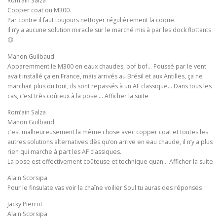
Rom’ain Salza
Copper coat ou M300.
Par contre il faut toujours nettoyer régulièrement la coque.
Il n’y a aucune solution miracle sur le marché mis à par les dock flottants
😉
Manon Guilbaud
Apparemment le M300 en eaux chaudes, bof bof… Poussé par le vent
avait installé ça en France, mais arrivés au Brésil et aux Antilles, ça ne
marchait plus du tout, ils sont repassés à un AF classique… Dans tous les
cas, c’est très coûteux à la pose … Afficher la suite
Rom’ain Salza
Manon Guilbaud
c’est malheureusement la même chose avec copper coat et toutes les
autres solutions alternatives dès qu’on arrive en eau chaude, il n’y a plus
rien qui marche à part les AF classiques.
La pose est effectivement coûteuse et technique quan… Afficher la suite
Alain Scorsipa
Pour le finsulate vas voir la chaîne voilier Soul tu auras des réponses
Jacky Pierrot
Alain Scorsipa