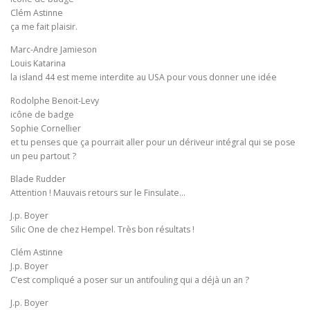
Clém Astinne
ça me fait plaisir.
Marc-Andre Jamieson
Louis Katarina
la island 44 est meme interdite au USA pour vous donner une idée
Rodolphe Benoit-Levy
icône de badge
Sophie Cornellier
et tu penses que ça pourrait aller pour un dériveur intégral qui se pose
un peu partout ?
Blade Rudder
Attention ! Mauvais retours sur le Finsulate…
J.p. Boyer
Silic One de chez Hempel. Très bon résultats !
Clém Astinne
J.p. Boyer
C’est compliqué a poser sur un antifouling qui a déjà un an ?
J.p. Boyer