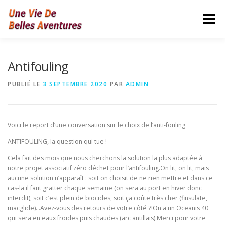
Aller
au
Menu
contenu
LIENS UTILES VERS D’AUTRES SITES
Antifouling
PUBLIÉ LE
3 SEPTEMBRE 2020
PAR
ADMIN
CONFIDENTIALITÉ
NEWS
Voici le report d’une conversation sur le choix de l’anti-fouling
ANTIFOULING, la question qui tue !
Cela fait des mois que nous cherchons la solution la plus adaptée à
notre projet associatif zéro déchet pour l’antifouling.On lit, on lit, mais
aucune solution n’apparaît : soit on choisit de ne rien mettre et dans ce
cas-la il faut gratter chaque semaine (on sera au port en hiver donc
interdit), soit c’est plein de biocides, soit ça coûte très cher (finsulate,
macglide)…Avez-vous des retours de votre côté ?!On a un Oceanis 40
qui sera en eaux froides puis chaudes (arc antillais).Merci pour votre