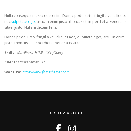
Nulla consequat massa quis enim. Donec pede justo, fringilla vel, aliquet
nec
vulputate eget
arcu. In enim justo, rhoncus ut, imperdiet a, venenatis
vitae, justo. Nullam dictum felis.
Donec pede justo, fringilla vel, aliquet nec, vulputate eget, arcu. In enim
justo, rhoncus ut, imperdiet a, venenatis vitae.
Skills:
WordPress, HTML, CSS, jQuery
Client:
FameThemes, LLC
Website:
https://www.famethemes.com
RESTEZ À JOUR